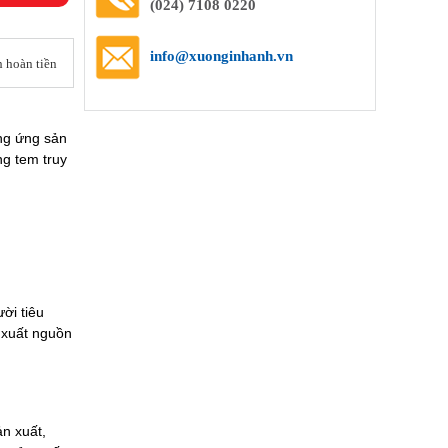
(024) 7108 0220
info@xuonginhanh.vn
 hoàn tiền
ng ứng sản
ng tem truy
ời tiêu
 xuất nguồn
ản xuất,