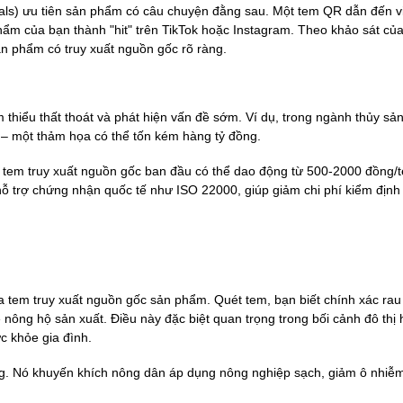
nials) ưu tiên sản phẩm có câu chuyện đằng sau. Một tem QR dẫn đến 
hẩm của bạn thành "hit" trên TikTok hoặc Instagram. Theo khảo sát của
n phẩm có truy xuất nguồn gốc rõ ràng.
 thiểu thất thoát và phát hiện vấn đề sớm. Ví dụ, trong ngành thủy sản
ng – một thảm họa có thể tốn kém hàng tỷ đồng.
in tem truy xuất nguồn gốc ban đầu có thể dao động từ 500-2000 đồng/
ỗ trợ chứng nhận quốc tế như ISO 22000, giúp giảm chi phí kiểm định 
của tem truy xuất nguồn gốc sản phẩm. Quét tem, bạn biết chính xác rau
 nông hộ sản xuất. Điều này đặc biệt quan trọng trong bối cảnh đô thị 
 khỏe gia đình.
ững. Nó khuyến khích nông dân áp dụng nông nghiệp sạch, giảm ô nhiễ