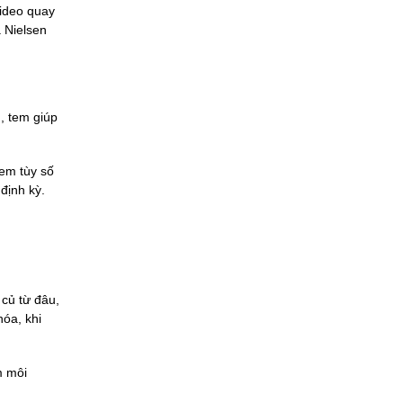
video quay
 Nielsen
, tem giúp
tem tùy số
định kỳ.
 củ từ đâu,
hóa, khi
m môi