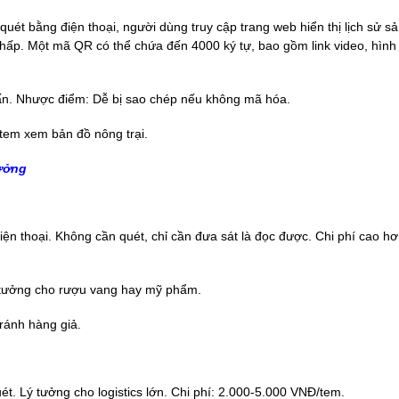
quét bằng điện thoại, người dùng truy cập trang web hiển thị lịch sử s
thấp. Một mã QR có thể chứa đến 4000 ký tự, bao gồm link video, hình
ấn. Nhược điểm: Dễ bị sao chép nếu không mã hóa.
tem xem bản đồ nông trại.
xưởng
ện thoại. Không cần quét, chỉ cần đưa sát là đọc được. Chi phí cao hơ
lý tưởng cho rượu vang hay mỹ phẩm.
ránh hàng giả.
t. Lý tưởng cho logistics lớn. Chi phí: 2.000-5.000 VNĐ/tem.