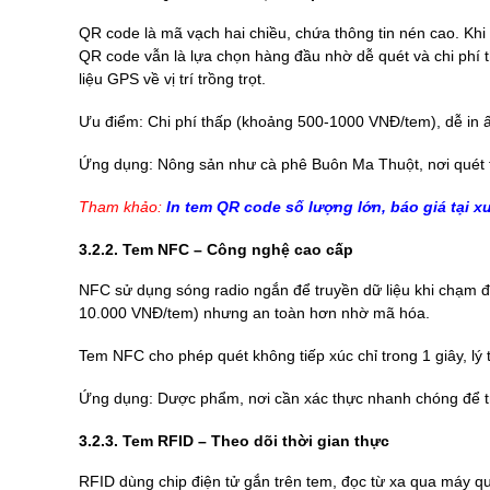
QR code là mã vạch hai chiều, chứa thông tin nén cao. Khi 
QR code vẫn là lựa chọn hàng đầu nhờ dễ quét và chi phí 
liệu GPS về vị trí trồng trọt.
Ưu điểm: Chi phí thấp (khoảng 500-1000 VNĐ/tem), dễ in 
Ứng dụng: Nông sản như cà phê Buôn Ma Thuột, nơi quét 
Tham khảo:
In tem QR code
số lượng lớn, báo giá tại 
3.2.2. Tem NFC – Công nghệ cao cấp
NFC sử dụng sóng radio ngắn để truyền dữ liệu khi chạm đi
10.000 VNĐ/tem) nhưng an toàn hơn nhờ mã hóa.
Tem NFC cho phép quét không tiếp xúc chỉ trong 1 giây, 
Ứng dụng: Dược phẩm, nơi cần xác thực nhanh chóng để t
3.2.3. Tem RFID – Theo dõi thời gian thực
RFID dùng chip điện tử gắn trên tem, đọc từ xa qua máy qué