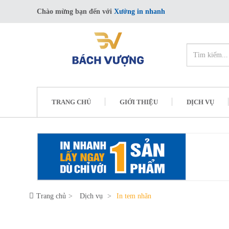
Chào mừng bạn đến với
Xưởng in nhanh
TRANG CHỦ
GIỚI THIỆU
DỊCH VỤ
Trang chủ
Dịch vụ
In tem nhãn