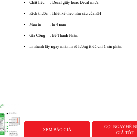
Chất liệu : Decal giấy hoạc Decal nhựa
Kích thước : Thiết kế theo nhu cầu của KH
Màu in : In 4 màu
Gia Công : Bế Thành Phẩm
In nhanh lấy ngay nhận in số lượng ít dù chỉ 1 sản phẩm
GỌI NGAY ĐỂ 
XEM BÁO GIÁ
GIÁ TỐT