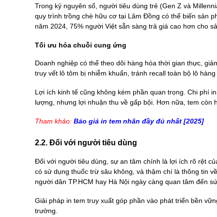
Trong kỷ nguyên số, người tiêu dùng trẻ (Gen Z và Millen
quy trình trồng chè hữu cơ tại Lâm Đồng có thể biến sản p
năm 2024, 75% người Việt sẵn sàng trả giá cao hơn cho sả
Tối ưu hóa chuỗi cung ứng
Doanh nghiệp có thể theo dõi hàng hóa thời gian thực, giảm
truy vết lô tôm bị nhiễm khuẩn, tránh recall toàn bộ lô hà
Lợi ích kinh tế cũng không kém phần quan trọng. Chi phí 
lượng, nhưng lợi nhuận thu về gấp bội. Hơn nữa, tem còn h
Tham khảo:
Báo giá in tem nhãn
đầy đủ nhất [2025]
2.2. Đối với người tiêu dùng
Đối với người tiêu dùng, sự an tâm chính là lợi ích rõ rệt 
có sử dụng thuốc trừ sâu không, và thậm chí là thông tin về
người dân TP.HCM hay Hà Nội ngày càng quan tâm đến sức
Giải pháp in tem truy xuất góp phần vào phát triển bền v
trường.