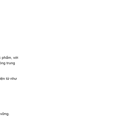
c phẩm, với
òng trung
iện tử như
 vững.