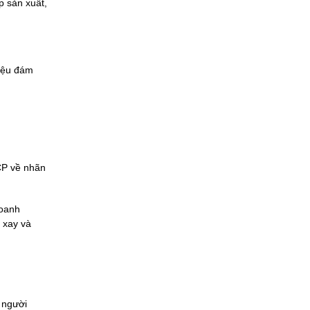
p sản xuất,
liệu đám
CP về nhãn
doanh
 xay và
 người