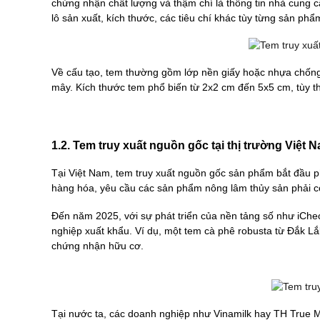
chứng nhận chất lượng và thậm chí là thông tin nhà cung c
lô sản xuất, kích thước, các tiêu chí khác tùy từng sản phẩ
Về cấu tạo, tem thường gồm lớp nền giấy hoặc nhựa chống
mây. Kích thước tem phổ biến từ 2x2 cm đến 5x5 cm, tùy 
1.2. Tem truy xuất nguồn gốc tại thị trường Việt 
Tại Việt Nam, tem truy xuất nguồn gốc sản phẩm bắt đầu 
hàng hóa, yêu cầu các sản phẩm nông lâm thủy sản phải có
Đến năm 2025, với sự phát triển của nền tảng số như iChec
nghiệp xuất khẩu. Ví dụ, một tem cà phê robusta từ Đắk Lắ
chứng nhận hữu cơ.
Tại nước ta, các doanh nghiệp như Vinamilk hay TH True M