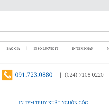
BÁO GIÁ
IN SỐ LƯỢNG ÍT
IN TEM NHÃN
M
091.723.0880
(024) 7108 0220
IN TEM TRUY XUẤT NGUỒN GỐC