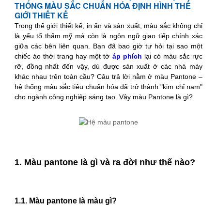
THỐNG MÀU SẮC CHUẨN HÓA ĐỊNH HÌNH THẾ
GIỚI THIẾT KẾ
Trong thế giới thiết kế,
in ấn
v
à sản xuất, màu sắc không chỉ
là yếu tố thẩm mỹ mà còn là ngôn ngữ giao tiếp chính xác
giữa các bên liên quan. Bạn đã bao giờ tự hỏi tại sao một
chiếc áo thời trang hay một tờ
áp phích
lại có màu sắc rực
rỡ, đồng nhất đến vậy, dù được sản xuất ở các nhà máy
khác nhau trên toàn cầu? Câu trả lời nằm ở màu Pantone –
hệ thống màu sắc tiêu chuẩn hóa đã trở thành "kim chỉ nam"
cho ngành công nghiệp sáng tạo. Vậy màu Pantone là gì?
1. Màu pantone là gì và ra đời như thế nào?
1.1. Màu pantone là màu gì?