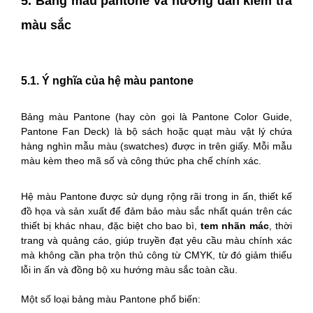
5. Bảng màu pantone và hướng dẫn kiểm tra
màu sắc
5.1. Ý nghĩa của hệ màu pantone
Bảng màu Pantone (hay còn gọi là Pantone Color Guide,
Pantone Fan Deck) là bộ sách hoặc quạt màu vật lý chứa
hàng nghìn mẫu màu (swatches) được in trên giấy. Mỗi mẫu
màu kèm theo mã số và công thức pha chế chính xác.
Hệ màu Pantone được sử dụng rộng rãi trong in ấn, thiết kế
đồ họa và sản xuất để đảm bảo màu sắc nhất quán trên các
thiết bị khác nhau, đặc biệt cho bao bì,
tem nhãn mác
, thời
trang và quảng cáo, giúp truyền đạt yêu cầu màu chính xác
mà không cần pha trộn thủ công từ CMYK, từ đó giảm thiểu
lỗi in ấn và đồng bộ xu hướng màu sắc toàn cầu.
Một số loại bảng màu Pantone phổ biến: