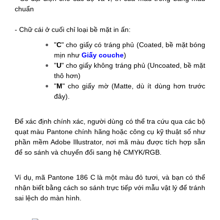
chuẩn
-
Chữ cái ở cuối chỉ loại bề mặt in ấn:
"
C
" cho giấy có tráng phủ (Coated, bề mặt bóng
mịn như
Giấy couche
)
"
U
" cho giấy không tráng phủ (Uncoated, bề mặt
thô hơn)
"
M
" cho giấy mờ (Matte, dù ít dùng hơn trước
đây).
Để xác định chính xác, người dùng có thể tra cứu qua các bộ
quạt màu Pantone chính hãng hoặc công cụ kỹ thuật số như
phần mềm Adobe Illustrator, nơi mã màu được tích hợp sẵn
để so sánh và chuyển đổi sang hệ CMYK/RGB.
Ví dụ, mã Pantone 186 C là một màu đỏ tươi, và bạn có thể
nhận biết bằng cách so sánh trực tiếp với mẫu vật lý để tránh
sai lệch do màn hình.