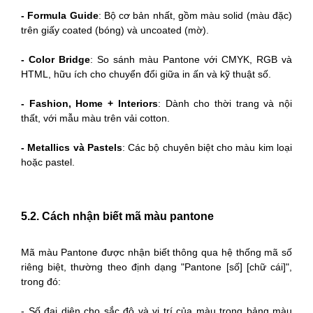
- Formula Guide
: Bộ cơ bản nhất, gồm màu solid (màu đặc)
trên giấy coated (bóng) và uncoated (mờ).
- Color Bridge
: So sánh màu Pantone với CMYK, RGB và
HTML, hữu ích cho chuyển đổi giữa in ấn và kỹ thuật số.
- Fashion, Home + Interiors
: Dành cho thời trang và nội
thất, với mẫu màu trên vải cotton.
- Metallics và Pastels
: Các bộ chuyên biệt cho màu kim loại
hoặc pastel.
5.2. Cách nhận biết mã màu pantone
Mã màu Pantone được nhận biết thông qua hệ thống mã số
riêng biệt, thường theo định dạng "Pantone [số] [chữ cái]",
trong đó:
-
Số đại diện cho sắc độ
và vị trí của màu trong bảng màu