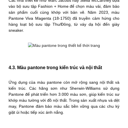
Các nhà thiết kế như Marc Jacobs hay Stella McCartney dựa
vào bộ sưu tập Fashion + Home để chọn màu vải, đảm bảo
sản phẩm cuối cùng khớp với bản vẽ. Năm 2023, màu
Pantone Viva Magenta (18-1750) đã truyền cảm hứng cho
hàng loạt bộ sưu tập Thu/Đông, từ váy dạ hội đến giày
sneaker.
4.3. Màu pantone trong kiến trúc và nội thất
Ứng dụng của màu pantone còn mở rộng sang nội thất và
kiến trúc. Các hãng sơn như Sherwin-Williams sử dụng
Pantone để phát triển hơn 3.000 màu sơn, giúp kiến trúc sư
khớp màu tường với đồ nội thất. Trong sản xuất nhựa và dệt
may, Pantone đảm bảo màu sắc bền vững qua các chu kỳ
giặt ủi hoặc tiếp xúc ánh nắng.