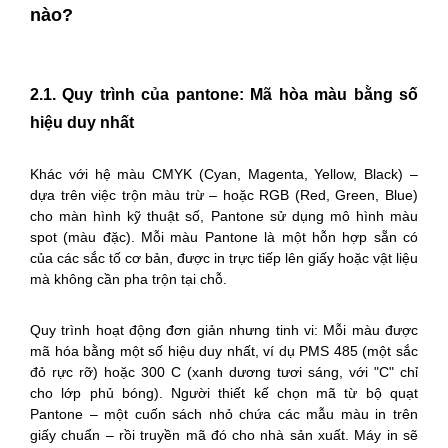
nào?
2.1. Quy trình của pantone: Mã hòa màu bằng số
hiệu duy nhất
Khác với hệ màu CMYK (Cyan, Magenta, Yellow, Black) –
dựa trên việc trộn màu trừ – hoặc RGB (Red, Green, Blue)
cho màn hình kỹ thuật số, Pantone sử dụng mô hình màu
spot (màu đặc). Mỗi màu Pantone là một hỗn hợp sẵn có
của các sắc tố cơ bản, được in trực tiếp lên giấy hoặc vật liệu
mà không cần pha trộn tại chỗ.
Quy trình hoạt động đơn giản nhưng tinh vi: Mỗi màu được
mã hóa bằng một số hiệu duy nhất, ví dụ PMS 485 (một sắc
đỏ rực rỡ) hoặc 300 C (xanh dương tươi sáng, với "C" chỉ
cho lớp phủ bóng). Người thiết kế chọn mã từ bộ quạt
Pantone – một cuốn sách nhỏ chứa các mẫu màu in trên
giấy chuẩn – rồi truyền mã đó cho nhà sản xuất. Máy in sẽ