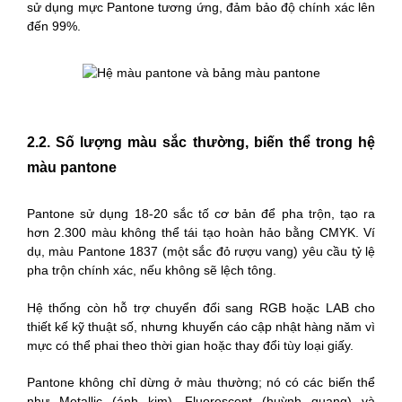
sử dụng mực Pantone tương ứng, đảm bảo độ chính xác lên
đến 99%.
2.2. Số lượng màu sắc thường, biến thể trong hệ
màu pantone
Pantone sử dụng 18-20 sắc tố cơ bản để pha trộn, tạo ra
hơn 2.300 màu không thể tái tạo hoàn hảo bằng CMYK. Ví
dụ, màu Pantone 1837 (một sắc đỏ rượu vang) yêu cầu tỷ lệ
pha trộn chính xác, nếu không sẽ lệch tông.
Hệ thống còn hỗ trợ chuyển đổi sang RGB hoặc LAB cho
thiết kế kỹ thuật số, nhưng khuyến cáo cập nhật hàng năm vì
mực có thể phai theo thời gian hoặc thay đổi tùy loại giấy.
Pantone không chỉ dừng ở màu thường; nó có các biến thể
như Metallic (ánh kim), Fluorescent (huỳnh quang) và