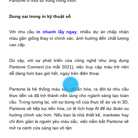
Pantone ở một số vùng nông thôn.
Dung sai trong in kỹ thuật số
Với nhu cầu
in nhanh lấy ngay
, nhiều dự án chấp nhận
màu gần giống thay vì chính xác, ảnh hưởng đến chất lượng
cao cấp.
Dù vậy, với sự phát triển của công nghệ như ứng dụng
Pantone Connect (ra mắt 2021), việc truy cập màu trở nên
dễ dàng hơn bao giờ hết, ngay trên điện thoại.
Pantone là hệ thống màu sắc chuẩn hóa, ra đời từ nhu cầu
thực tiễn và đã trở thành nền tảng cho ngành sáng tạo toàn
cầu.
Trong tương lai, với sự bùng nổ của thực tế ảo và in 3D,
Pantone sẽ tiếp tục tiến hóa, có lẽ tích hợp AI để dự đoán xu
hướng chính xác hơn. Nếu bạn là nhà thiết kế, marketer hay
chỉ đơn giản là người yêu màu sắc, việc nắm bắt Pantone sẽ
mở ra cánh cửa sáng tạo vô tận.