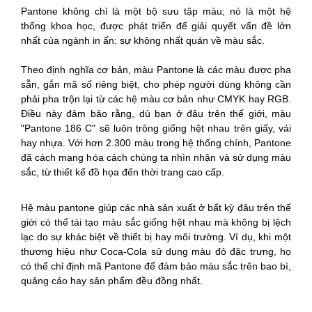
Pantone không chỉ là một bộ sưu tập màu; nó là một hệ
thống khoa học, được phát triển để giải quyết vấn đề lớn
nhất của ngành in ấn: sự không nhất quán về màu sắc.
Theo định nghĩa cơ bản, màu Pantone là các màu được pha
sẵn, gắn mã số riêng biệt, cho phép người dùng không cần
phải pha trộn lại từ các hệ màu cơ bản như CMYK hay RGB.
Điều này đảm bảo rằng, dù bạn ở đâu trên thế giới, màu
"Pantone 186 C" sẽ luôn trông giống hệt nhau trên giấy, vải
hay nhựa. Với hơn 2.300 màu trong hệ thống chính, Pantone
đã cách mạng hóa cách chúng ta nhìn nhận và sử dụng màu
sắc, từ thiết kế đồ họa đến thời trang cao cấp.
Hệ màu pantone giúp các nhà sản xuất ở bất kỳ đâu trên thế
giới có thể tái tạo màu sắc giống hệt nhau mà không bị lệch
lạc do sự khác biệt về thiết bị hay môi trường. Ví dụ, khi một
thương hiệu như Coca-Cola sử dụng màu đỏ đặc trưng, họ
có thể chỉ định mã Pantone để đảm bảo màu sắc trên bao bì,
quảng cáo hay sản phẩm đều đồng nhất.