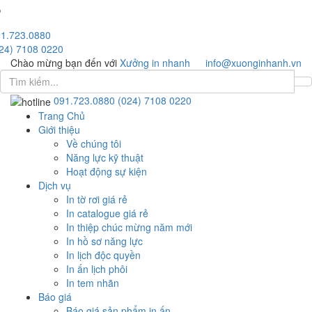
1.723.0880
24) 7108 0220
Chào mừng bạn đến với
Xưởng in nhanh
info@xuonginhanh.vn
091.723.0880
(024) 7108 0220
Trang Chủ
Giới thiệu
Về chúng tôi
Năng lực kỹ thuật
Hoạt động sự kiện
Dịch vụ
In tờ rơi giá rẻ
In catalogue giá rẻ
In thiệp chúc mừng năm mới
In hồ sơ năng lực
In lịch độc quyền
In ấn lịch phôi
In tem nhãn
Báo giá
Báo giá sản phẩm in ấn