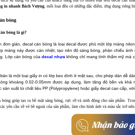
đích sử dụng và yêu cầu của khách hàng mà có nhiều loại tem decal cán màn
g in nhanh Bách Vượng
, mỗi loại đều có những đặc điểm, ứng dụng riêng bi
cán bóng
cán bóng là gì?
h đơn giản, decal cán bóng là loại decal được phủ một lớp màng nilo
Lớp màng này được cán nhiệt, tạo nên độ sáng bóng, phản chiếu ánh
ng. Lớp cán bóng của
decal nhựa
không chỉ mang tính thẩm mỹ mà còn
bản là một loại giấy in có lớp keo dính ở mặt sau, cho phép dán dễ dà
ỏng khoảng 0.02-0.05mm được áp dụng, làm tăng độ bền và khả n
 sản xuất từ chất liệu PP (Polypropylene) hoặc giấy decal cao cấp, v
n bóng giúp tạo ra bề mặt sáng bóng, rực rỡ và sinh động cho sản phẩm. Tro
các yêu cầu về vẻ bề ngoài của sản phẩm, làm cho hình ảnh và màu sắc trở nên 