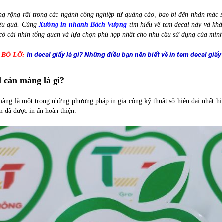
g rộng rãi trong các ngành công nghiệp từ quảng cáo, bao bì đến nhãn mác
ệu quả. Cùng
Xưởng in nhanh Bách Vượng
tìm hiểu về tem decal này và khá
có cái nhìn tổng quan và lựa chọn phù hợp nhất cho nhu cầu sử dụng của mình
In decal giấy là gì
? Những điều bạn nên biết về in tem decal giấy
 BỎ LỠ:
l cán màng là gì?
màng là một trong những phương pháp in gia công kỹ thuật số hiện đại nhất 
m đã được in ấn hoàn thiện.