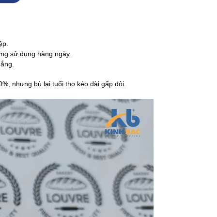
ệp.
ờng sử dụng hàng ngày.
nắng.
, nhưng bù lại tuổi thọ kéo dài gấp đôi.