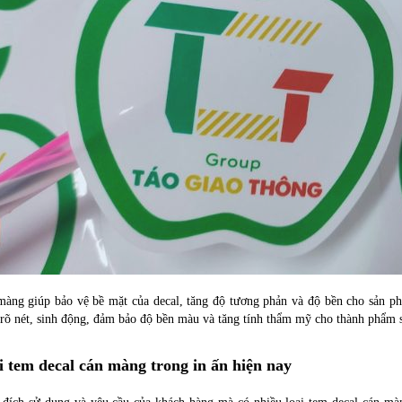
màng giúp bảo vệ bề mặt của decal, tăng độ tương phản và độ bền cho sản ph
 rõ nét, sinh động, đảm bảo độ bền màu và tăng tính thẩm mỹ cho thành phẩm s
ại tem decal cán màng trong in ấn hiện nay