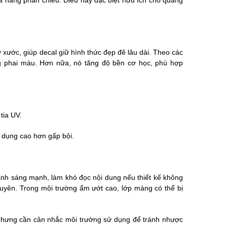
hả năng phản chiếu. Điều này đặc biệt hữu ích cho quảng
 xước, giúp decal giữ hình thức đẹp đẽ lâu dài. Theo các
g phai màu. Hơn nữa, nó tăng độ bền cơ học, phù hợp
tia UV.
ử dụng cao hơn gấp bội.
nh sáng mạnh, làm khó đọc nội dung nếu thiết kế không
 xuyên. Trong môi trường ẩm ướt cao, lớp màng có thể bị
 nhưng cần cân nhắc môi trường sử dụng để tránh nhược