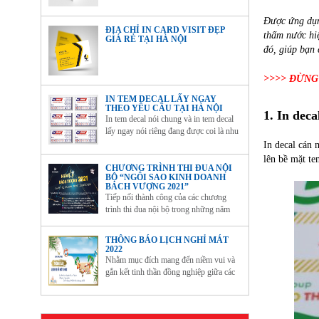
Được ứng dụn
ĐỊA CHỈ IN CARD VISIT ĐẸP
thấm nước hi
GIÁ RẺ TẠI HÀ NỘI
đó, giúp bạn 
>>>> ĐỪNG
IN TEM DECAL LẤY NGAY
THEO YÊU CẦU TẠI HÀ NỘI
1. In deca
In tem decal nói chung và in tem decal
lấy ngay nói riêng đang được coi là nhu
cầu tất yếu của các công ty, doanh
In decal cán 
nghiệp. Bởi lẽ, hàng hóa lưu thông trên
lên bề mặt te
thị trường cần phải có tem nhãn để
CHƯƠNG TRÌNH THI ĐUA NỘI
BỘ “NGÔI SAO KINH DOANH
chứng minh nguồn gốc, xuất xứ và giúp
BÁCH VƯỢNG 2021”
người tiêu...
Tiếp nối thành công của các chương
trình thi đua nội bộ trong những năm
qua, ban lãnh đạo Công ty CP Tập đoàn
Đầu tư Bách Vượng đã quyết định triển
THÔNG BÁO LỊCH NGHỈ MÁT
khai chương trình thi đua đặc biệt mang
2022
tên: “Ngôi sao Kinh doanh Bách
Nhằm mục đích mang đến niềm vui và
Vượng 2021”.
gắn kết tinh thần đồng nghiệp giữa các
Cán bộ Nhân viên, Công ty Cổ phần
Tập đoàn Đầu tư Bách Vượng tổ chức
chương trình du lịch nghỉ mát hè năm