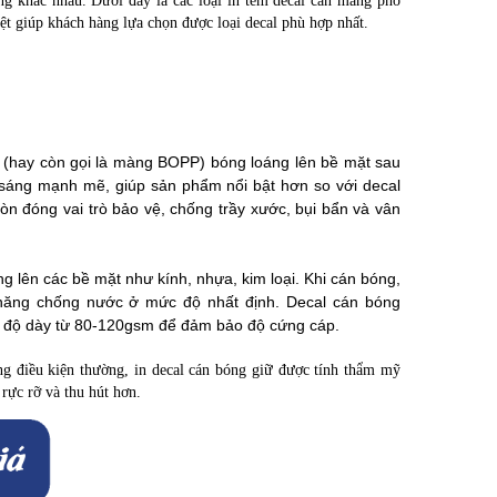
g khác nhau. Dưới đây là các loại in tem decal cán màng phổ
ệt giúp khách hàng lựa chọn được loại decal phù hợp nhất.
n (hay còn gọi là màng BOPP) bóng loáng lên bề mặt sau
 sáng mạnh mẽ, giúp sản phẩm nổi bật hơn so với decal
 đóng vai trò bảo vệ, chống trầy xước, bụi bẩn và vân
ng lên các bề mặt như kính, nhựa, kim loại. Khi cán bóng,
ăng chống nước ở mức độ nhất định. Decal cán bóng
ới độ dày từ 80-120gsm để đảm bảo độ cứng cáp.
ng điều kiện thường, in decal cán bóng giữ được tính thẩm mỹ
rực rỡ và thu hút hơn.