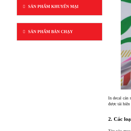
2022 cho toàn thể nhân viên.
SẢN PHẨM KHUYẾN MẠI
SẢN PHẨM BÁN CHẠY
In decal cán 
được tái hiện
2. Các lo