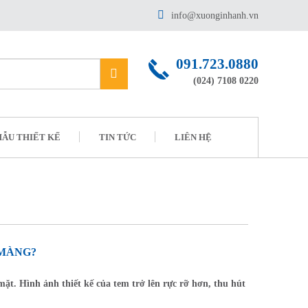
info@xuonginhanh.vn
091.723.0880
(024) 7108 0220
ẪU THIẾT KẾ
TIN TỨC
LIÊN HỆ
 MÀNG?
ặt. Hình ảnh thiết kế của tem trở lên rực rỡ hơn, thu hút