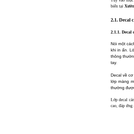
Tùy vào mục 
biến tại
Xưởn
2.1. Decal 
2.1.1. Decal 
Nói một các
khi in ấn. 
thông thườ
tay.
Decal về cơ 
lớp màng m
thường được
Lớp decal cá
cao, đáp ứng 