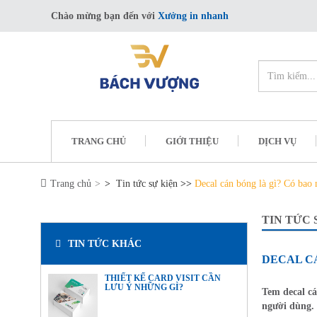
Chào mừng bạn đến với
Xưởng in nhanh
TRANG CHỦ
GIỚI THIỆU
DỊCH VỤ
Trang chủ
>
Tin tức sự kiện
>>
Decal cán bóng là gì? Có bao 
TIN TỨC 
TIN TỨC KHÁC
DECAL C
THIẾT KẾ CARD VISIT CẦN
LƯU Ý NHỮNG GÌ?
Tem decal cá
người dùng.