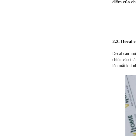
điểm của ch
2.2. Decal 
Decal cán mờ
chiếu vào thà
lóa mắt khi n