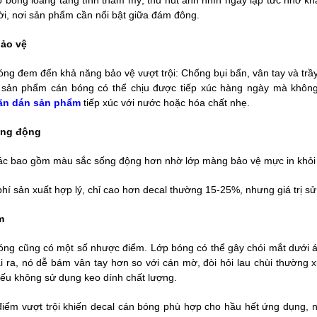
ớp bóng loáng tăng tính thẩm mỹ, thu hút ánh nhìn ngay lập tức nhờ k
rời, nơi sản phẩm cần nổi bật giữa đám đông.
ảo vệ
ng đem đến khả năng bảo vệ vượt trội: Chống bụi bẩn, vân tay và trầy
, sản phẩm cán bóng có thể chịu được tiếp xúc hàng ngày mà khôn
ãn dán sản phẩm
tiếp xúc với nước hoặc hóa chất nhẹ.
ống động
c bao gồm màu sắc sống động hơn nhờ lớp màng bảo vệ mực in khỏi 
hí sản xuất hợp lý, chỉ cao hơn decal thường 15-25%, nhưng giá trị s
ểm
óng cũng có một số nhược điểm. Lớp bóng có thể gây chói mắt dưới á
ài ra, nó dễ bám vân tay hơn so với cán mờ, đòi hỏi lau chùi thường
ếu không sử dụng keo dính chất lượng.
điểm vượt trội khiến decal cán bóng phù hợp cho hầu hết ứng dụng,