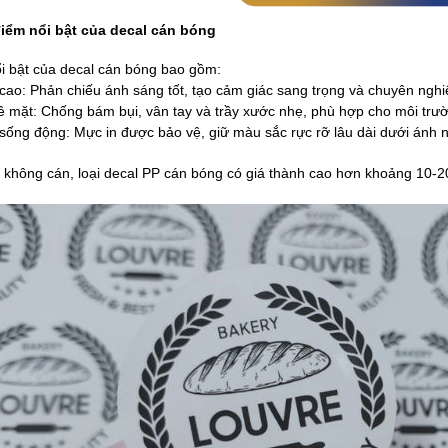
điểm nổi bật của decal cán bóng
i bật của decal cán bóng bao gồm:
cao: Phản chiếu ánh sáng tốt, tạo cảm giác sang trọng và chuyên nghi
ề mặt: Chống bám bụi, vân tay và trầy xước nhẹ, phù hợp cho môi trư
sống động: Mực in được bảo vệ, giữ màu sắc rực rỡ lâu dài dưới ánh 
 không cán, loại decal PP cán bóng có giá thành cao hơn khoảng 10-20%