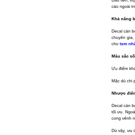
Đầu tiên, l
cáo ngoài t
Khả năng b
Decal cán bó
chuyên gia
cho
tem nh
Màu sắc s
Ưu điểm khá
Mặc dù chi p
Nhược đi
Decal cán b
tối ưu. Ngo
cong vênh n
Dù vậy, ưu 