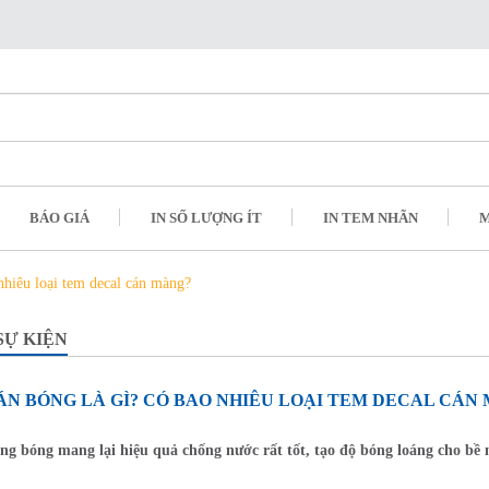
BÁO GIÁ
IN SỐ LƯỢNG ÍT
IN TEM NHÃN
M
nhiêu loại tem decal cán màng?
SỰ KIỆN
ÁN BÓNG LÀ GÌ? CÓ BAO NHIÊU LOẠI TEM DECAL CÁN
ng bóng mang lại hiệu quả chống nước rất tốt, tạo độ bóng loáng cho bề m