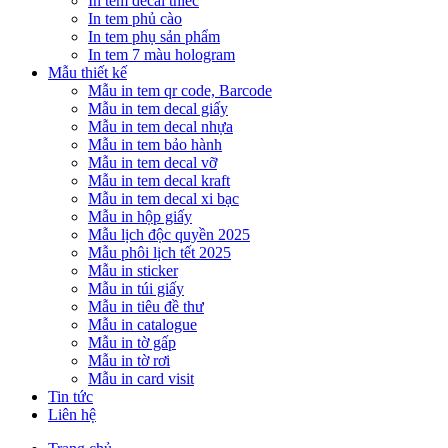
In tem decal thiếc
In tem phủ cào
In tem phụ sản phẩm
In tem 7 màu hologram
Mẫu thiết kế
Mẫu in tem qr code, Barcode
Mẫu in tem decal giấy
Mẫu in tem decal nhựa
Mẫu in tem bảo hành
Mẫu in tem decal vỡ
Mẫu in tem decal kraft
Mẫu in tem decal xi bạc
Mẫu in hộp giấy
Mẫu lịch độc quyền 2025
Mẫu phôi lịch tết 2025
Mẫu in sticker
Mẫu in túi giấy
Mẫu in tiêu đề thư
Mẫu in catalogue
Mẫu in tờ gấp
Mẫu in tờ rơi
Mẫu in card visit
Tin tức
Liên hệ