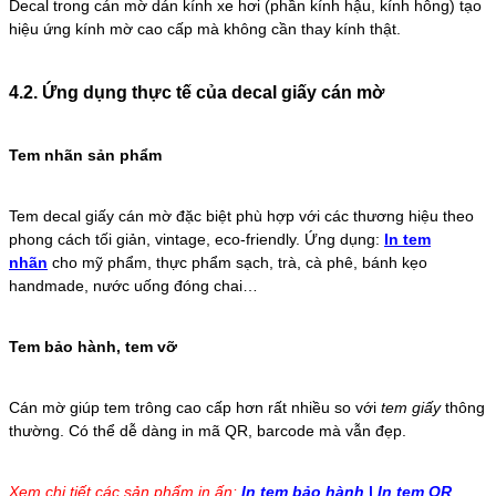
Decal trong cán mờ dán kính xe hơi (phần kính hậu, kính hông) tạo
hiệu ứng kính mờ cao cấp mà không cần thay kính thật.
4.2. Ứng dụng thực tế của decal giấy cán mờ
Tem nhãn sản phẩm
Tem decal giấy cán mờ đặc biệt phù hợp với các thương hiệu theo
phong cách tối giản, vintage, eco-friendly. Ứng dụng:
In tem
nhãn
cho mỹ phẩm, thực phẩm sạch, trà, cà phê, bánh kẹo
handmade, nước uống đóng chai…
Tem bảo hành, tem vỡ
Cán mờ giúp tem trông cao cấp hơn rất nhiều so với
tem giấy
thông
thường. Có thể dễ dàng in mã QR, barcode mà vẫn đẹp.
Xem chi tiết các sản phẩm in ấn:
In tem bảo hành
|
In tem QR