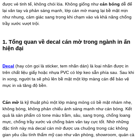
được vẻ tinh tế, không chói lóa. Không giống như
cán bóng
dễ để
lại vân tay và phản sáng mạnh, lớp cán mờ mang lại bề mặt mịn
như nhung, cảm giác sang trọng khi chạm vào và khả năng chống
trầy xước vượt trội.
1. Tổng quan về decal cán mờ trong ngành in ấn
hiện đại
Decal
(hay còn gọi là sticker, tem nhãn dán) là loại nhãn được in
trên chất liệu giấy hoặc nhựa PVC có lớp keo sẵn phía sau. Sau khi
in xong, người ta sẽ phủ lên bề mặt một lớp màng cán để bảo vệ
mực in và tăng độ bền.
Cán mờ
là kỹ thuật phủ một lớp màng mỏng có bề mặt nhám nhẹ,
không bóng, không phản chiếu ánh sáng mạnh như cán bóng. Kết
quả là sản phẩm có tone màu trầm, sâu, sang trọng, chống loang
mực, chống trầy xước và chống bám vân tay cực tốt. Nhờ những
đặc tính này mà decal cán mờ được ưa chuộng trong các không
gian yêu cầu tính thẩm mỹ cao như văn phòng, showroom, quán cà