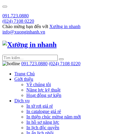
091.723.0880
(024) 7108 0220
Chào mừng bạn đến với
Xưởng in nhanh
info@xuonginhanh.vn
091.723.0880
(024) 7108 0220
Trang Chủ
Giới thiệu
Về chúng tôi
Năng lực kỹ thuật
Hoạt động sự kiện
Dịch vụ
In tờ rơi giá rẻ
In catalogue giá rẻ
In thiệp chúc mừng năm mới
In hồ sơ năng lực
In lịch độc quyền
In ấn lịch phôi