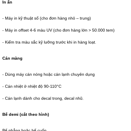
In ấn
-
Máy in kỹ thuật số (cho đơn hàng nhỏ – trung)
-
Máy in offset 4-6 màu UV (cho đơn hàng lớn > 50.000 tem)
-
Kiểm tra màu sắc kỹ lưỡng trước khi in hàng loạt.
Cán màng
-
Dùng máy cán nóng hoặc cán lạnh chuyên dụng
-
Cán nhiệt ở nhiệt độ 90-110°C
-
Cán lạnh dành cho decal trong, decal nhũ.
Bế demi (cắt theo hình)
Bế phẳng hoặc bế cuốn.