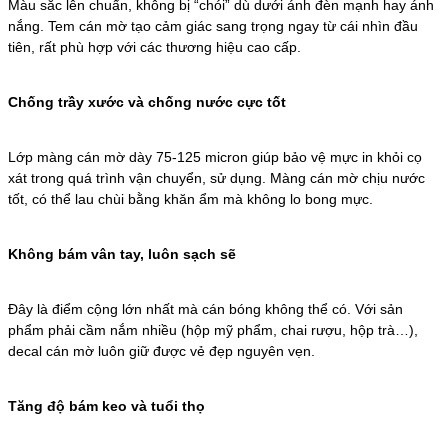
Màu sắc lên chuẩn, không bị “chói” dù dưới ánh đèn mạnh hay ánh
nắng.
Tem cán mờ tạo cảm giác sang trọng ngay từ cái nhìn đầu
tiên, rất phù hợp với các thương hiệu cao cấp.
Chống trầy xước và chống nước cực tốt
Lớp màng cán mờ dày 75-125 micron giúp bảo vệ mực in khỏi cọ
xát trong quá trình vận chuyển, sử dụng. Màng cán mờ chịu nước
tốt, có thể lau chùi bằng khăn ẩm mà không lo bong mực.
Không bám vân tay, luôn sạch sẽ
Đây là điểm cộng lớn nhất mà cán bóng không thể có. Với sản
phẩm phải cầm nắm nhiều (hộp mỹ phẩm, chai rượu, hộp trà…),
decal cán mờ luôn giữ được vẻ đẹp nguyên vẹn.
Tăng độ bám keo và tuổi thọ