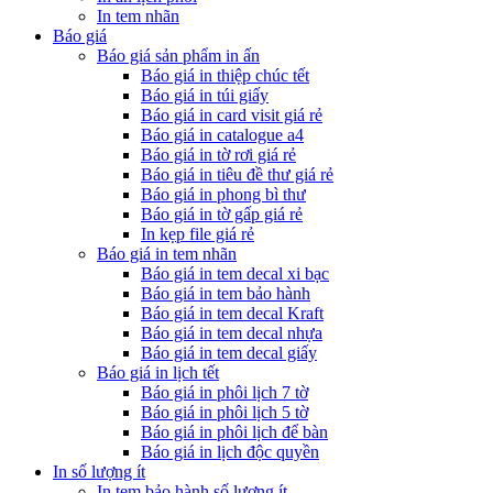
In tem nhãn
Báo giá
Báo giá sản phẩm in ấn
Báo giá in thiệp chúc tết
Báo giá in túi giấy
Báo giá in card visit giá rẻ
Báo giá in catalogue a4
Báo giá in tờ rơi giá rẻ
Báo giá in tiêu đề thư giá rẻ
Báo giá in phong bì thư
Báo giá in tờ gấp giá rẻ
In kẹp file giá rẻ
Báo giá in tem nhãn
Báo giá in tem decal xi bạc
Báo giá in tem bảo hành
Báo giá in tem decal Kraft
Báo giá in tem decal nhựa
Báo giá in tem decal giấy
Báo giá in lịch tết
Báo giá in phôi lịch 7 tờ
Báo giá in phôi lịch 5 tờ
Báo giá in phôi lịch để bàn
Báo giá in lịch độc quyền
In số lượng ít
In tem bảo hành số lượng ít