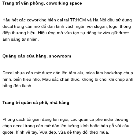
Trang trí văn phòng, coworking space
Hầu hết các coworking hiện đại tại TP.HCM và Hà Nội đều sử dụng
decal trong cán mờ để dán kính vách ngăn với slogan, logo, thông
điệp thương hiệu. Hiệu ứng mờ vừa tạo sự riêng tư vừa giữ được
ánh sáng tự nhiên.
Quảng cáo cửa hàng, showroom
Decal nhựa cán mờ được dán lên tấm alu, mica làm backdrop chụp
hình, biển hiệu nhỏ. Màu sắc chân thực, không bị chói khi chụp ảnh
bằng đèn flash.
Trang trí quán cà phê, nhà hàng
Phong cách tối giản đang lên ngôi, các quán cà phê indie thường
chọn decal trong cán mờ dán lên tường kính hoặc bàn gỗ với câu
quote, hình vẽ tay. Vừa đẹp, vừa dễ thay đổi theo mùa.