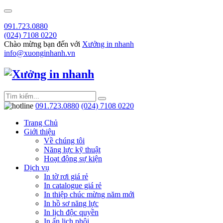
091.723.0880
(024) 7108 0220
Chào mừng bạn đến với
Xưởng in nhanh
info@xuonginhanh.vn
091.723.0880
(024) 7108 0220
Trang Chủ
Giới thiệu
Về chúng tôi
Năng lực kỹ thuật
Hoạt động sự kiện
Dịch vụ
In tờ rơi giá rẻ
In catalogue giá rẻ
In thiệp chúc mừng năm mới
In hồ sơ năng lực
In lịch độc quyền
In ấn lịch phôi