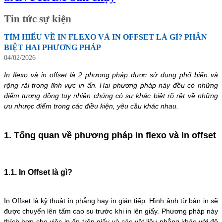
Tin tức sự kiện
TÌM HIỂU VỀ IN FLEXO VÀ IN OFFSET LÀ GÌ? PHÂN
BIỆT HAI PHƯƠNG PHÁP
04/02/2026
In flexo và in offset là 2 phương pháp được sử dụng phổ biến và
rộng rãi trong lĩnh vực in ấn. Hai phương pháp này đều có những
điểm tương đồng tuy nhiên chúng có sự khác biệt rõ rệt về những
ưu nhược điểm trong các điều kiện, yêu cầu khác nhau.
1. Tổng quan về phương pháp in flexo và in offset
1.1. In Offset là gì?
In Offset là kỹ thuật in phẳng hay in gián tiếp. Hình ảnh từ bản in sẽ
được chuyển lên tấm cao su trước khi in lên giấy. Phương pháp này
thích hợp cho việc in ấn trên giấy và các vật liệu phẳng khác với độ