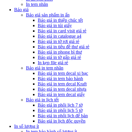
In tem nhãn
Báo giá
Báo giá sản phẩm in ấn
Báo giá in thiệp chúc tết
Báo giá in túi giấy
Báo giá in card visit giá rẻ
Báo giá in catalogue a4
Báo giá in tờ rơi giá rẻ
Báo giá in tiêu đề thư giá rẻ
Báo giá in phong bì thư
Báo giá in tờ gấp giá rẻ
In kẹp file giá rẻ
Báo giá in tem nhãn
Báo giá in tem decal xi bạc
Báo giá in tem bảo hành
Báo giá in tem decal Kraft
Báo giá in tem decal nhựa
Báo giá in tem decal giấy
Báo giá in lịch tết
Báo giá in phôi lịch 7 tờ
Báo giá in phôi lịch 5 tờ
Báo giá in phôi lịch để bàn
Báo giá in lịch độc quyền
In số lượng ít
In tem bảo hành số lượng ít