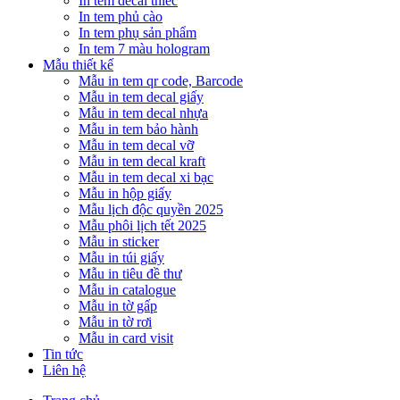
In tem decal thiếc
In tem phủ cào
In tem phụ sản phẩm
In tem 7 màu hologram
Mẫu thiết kế
Mẫu in tem qr code, Barcode
Mẫu in tem decal giấy
Mẫu in tem decal nhựa
Mẫu in tem bảo hành
Mẫu in tem decal vỡ
Mẫu in tem decal kraft
Mẫu in tem decal xi bạc
Mẫu in hộp giấy
Mẫu lịch độc quyền 2025
Mẫu phôi lịch tết 2025
Mẫu in sticker
Mẫu in túi giấy
Mẫu in tiêu đề thư
Mẫu in catalogue
Mẫu in tờ gấp
Mẫu in tờ rơi
Mẫu in card visit
Tin tức
Liên hệ