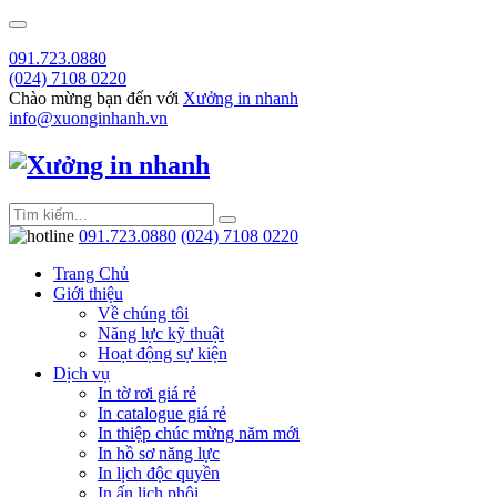
091.723.0880
(024) 7108 0220
Chào mừng bạn đến với
Xưởng in nhanh
info@xuonginhanh.vn
091.723.0880
(024) 7108 0220
Trang Chủ
Giới thiệu
Về chúng tôi
Năng lực kỹ thuật
Hoạt động sự kiện
Dịch vụ
In tờ rơi giá rẻ
In catalogue giá rẻ
In thiệp chúc mừng năm mới
In hồ sơ năng lực
In lịch độc quyền
In ấn lịch phôi