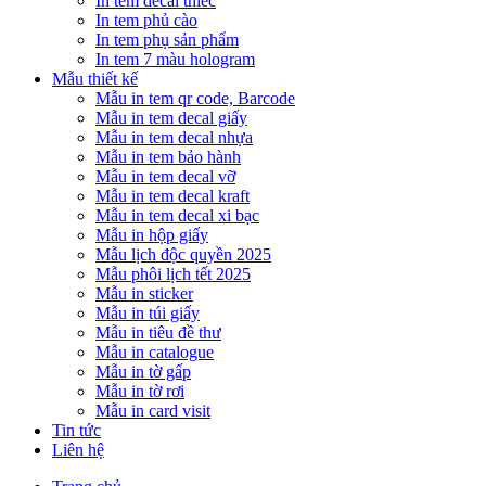
In tem decal thiếc
In tem phủ cào
In tem phụ sản phẩm
In tem 7 màu hologram
Mẫu thiết kế
Mẫu in tem qr code, Barcode
Mẫu in tem decal giấy
Mẫu in tem decal nhựa
Mẫu in tem bảo hành
Mẫu in tem decal vỡ
Mẫu in tem decal kraft
Mẫu in tem decal xi bạc
Mẫu in hộp giấy
Mẫu lịch độc quyền 2025
Mẫu phôi lịch tết 2025
Mẫu in sticker
Mẫu in túi giấy
Mẫu in tiêu đề thư
Mẫu in catalogue
Mẫu in tờ gấp
Mẫu in tờ rơi
Mẫu in card visit
Tin tức
Liên hệ