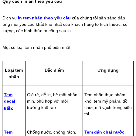
Quy cách in ấn theo yêu cầu
Dịch vụ
in tem nhãn theo yêu cầu
của chúng tôi sẵn sàng đáp
ứng mọi yêu cầu khắt khe nhất của khách hàng tử kích thước, số
lượng, các hình thức ra công sau in....
Một số loại tem nhãn phổ biến nhất:
Loại tem
Đặc điểm
Ứng dụng
nhãn
Tem
Giá rẻ, dễ in, bề mặt nhẵn
Tem nhãn thực phẩm
decal
mịn, phù hợp với môi
khô, tem mỹ phẩm, đồ
giấy
trường khô ráo.
chơi, mã vạch trong siêu
thị.
Tem
Chống nước, chống rách,
Tem dán chai nước
,