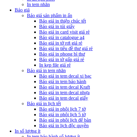
In tem nhãn
Báo giá
Báo giá sản phẩm in ấn
Báo giá in thiệp chúc tết
Báo giá in túi giấy
Báo giá in card visit giá rẻ
Báo giá in catalogue a4
Báo giá in tờ rơi giá rẻ
Báo giá in tiêu đề thư giá rẻ
Báo giá in phong bì thư
Báo giá in tờ gấp giá rẻ
In kẹp file giá rẻ
Báo giá in tem nhãn
Báo giá in tem decal xi bạc
Báo giá in tem bảo hành
Báo giá in tem decal Kraft
Báo giá in tem decal nhựa
Báo giá in tem decal giấy
Báo giá in lịch tết
Báo giá in phôi lịch 7 tờ
Báo giá in phôi lịch 5 tờ
Báo giá in phôi lịch để bàn
Báo giá in lịch độc quyền
In số lượng ít
In tem bảo hành số lượng ít