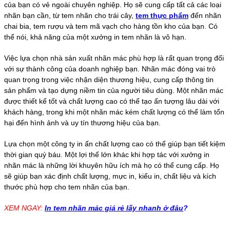
của bạn có vẻ ngoài chuyên nghiệp. Họ sẽ cung cấp tất cả các loại
nhãn bạn cần, từ tem nhãn cho trái cây,
tem thực phẩm
đến nhãn
chai bia, tem rượu và tem mã vạch cho hàng tồn kho của bạn. Có
thể nói, khả năng của một xưởng in tem nhãn là vô hạn.
Việc lựa chọn nhà sản xuất nhãn mác phù hợp là rất quan trọng đối
với sự thành công của doanh nghiệp bạn. Nhãn mác đóng vai trò
quan trọng trong việc nhận diện thương hiệu, cung cấp thông tin
sản phẩm và tạo dựng niềm tin của người tiêu dùng. Một nhãn mác
được thiết kế tốt và chất lượng cao có thể tạo ấn tượng lâu dài với
khách hàng, trong khi một nhãn mác kém chất lượng có thể làm tổn
hại đến hình ảnh và uy tín thương hiệu của bạn.
Lựa chọn một công ty in ấn chất lượng cao có thể giúp bạn tiết kiệm
thời gian quý báu. Một lợi thế lớn khác khi hợp tác với xưởng in
nhãn mác là những lời khuyên hữu ích mà họ có thể cung cấp. Họ
sẽ giúp bạn xác định chất lượng, mực in, kiểu in, chất liệu và kích
thước phù hợp cho tem nhãn của bạn.
XEM NGAY:
In tem nhãn mác giá rẻ lấy nhanh ở đâu
?