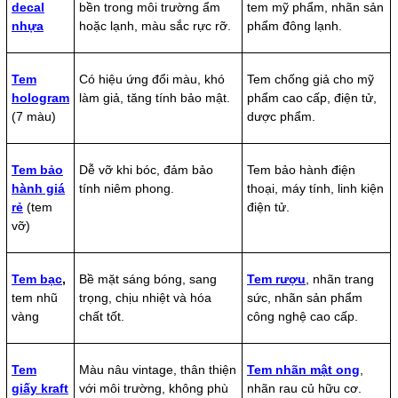
decal
bền trong môi trường ẩm
tem mỹ phẩm, nhãn sản
nhựa
hoặc lạnh, màu sắc rực rỡ.
phẩm đông lạnh.
Tem
Có hiệu ứng đổi màu, khó
Tem chống giả cho mỹ
hologram
làm giả, tăng tính bảo mật.
phẩm cao cấp, điện tử,
(7 màu)
dược phẩm.
Tem bảo
Dễ vỡ khi bóc, đảm bảo
Tem bảo hành điện
hành giá
tính niêm phong.
thoại, máy tính, linh kiện
rẻ
(tem
điện tử.
vỡ)
Tem bạc
,
Bề mặt sáng bóng, sang
Tem rượu
, nhãn trang
tem nhũ
trọng, chịu nhiệt và hóa
sức, nhãn sản phẩm
vàng
chất tốt.
công nghệ cao cấp.
Tem
Màu nâu vintage, thân thiện
Tem nhãn mật ong
,
giấy kraft
với môi trường, không phù
nhãn rau củ hữu cơ.