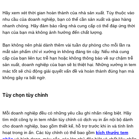
Hãy xem xét thời gian hoàn thành của nhà sản xuất. Tùy thuộc vào
nhu cầu của doanh nghiệp, bạn có thể cần sản xuất và giao hàng
nhanh chóng. Hãy đảm bảo rằng nhà cung cấp có thể đáp ứng thời
hạn của bạn mà không ảnh hưởng đến chất lượng.
Bạn không nên phải dành thêm vài tuần dự phòng cho mỗi lần ra
mắt sản phẩm chỉ vì xưởng in không đáng tin cậy. Nếu nhà cung
cấp của bạn liên tục trễ hạn hoặc không thông báo về sự chậm trễ
sản xuất, doanh nghiệp của bạn sẽ bị thiệt hại. Những xưởng in tem
mác tốt sẽ chủ động giải quyết vấn đề và hoàn thành đúng hạn mà
không gây ra bất ngờ.
Tùy chọn tùy chỉnh
Mỗi doanh nghiệp đều có những yêu cầu ghi nhãn riêng biệt. Hãy
tìm một công ty in tem nhãn tùy chỉnh có dịch vụ in ấn nội bộ dành
cho doanh nghiệp, bao gồm thiết kế, hỗ trợ trước khi in và tính linh
hoạt trong in ấn. Các tùy chỉnh có thể bao gồm
kích thước tem
nhãn
và hình dạng, màu sắc, các lớp phủ đặc biệt và chất liệu nhãn