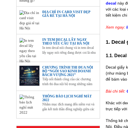
decal
này đư
với các loạ
ĐỊA CHỈ IN CARD VISIT ĐẸP
tiết kiệm c
GIÁ RẺ TẠI HÀ NỘI
Xem ngay:
IN TEM DECAL LẤY NGAY
1. Decal
THEO YÊU CẦU TẠI HÀ NỘI
In tem decal nói chung và in tem decal
lấy ngay nói riêng đang được coi là nhu
1.1. Decal
cầu tất yếu của các công ty, doanh
nghiệp. Bởi lẽ, hàng hóa lưu thông trên
Decal giấy k
thị trường cần phải có tem nhãn để
CHƯƠNG TRÌNH THI ĐUA NỘI
BỘ “NGÔI SAO KINH DOANH
chứng minh nguồn gốc, xuất xứ và giúp
(như màng b
BÁCH VƯỢNG 2021”
người tiêu...
để bám vào
Tiếp nối thành công của các chương
trình thi đua nội bộ trong những năm
qua, ban lãnh đạo Công ty CP Tập đoàn
Bài chi tiết:
Đầu tư Bách Vượng đã quyết định triển
THÔNG BÁO LỊCH NGHỈ MÁT
khai chương trình thi đua đặc biệt mang
2022
Khác với dec
tên: “Ngôi sao Kinh doanh Bách
Nhằm mục đích mang đến niềm vui và
Vượng 2021”.
trực tiếp vớ
gắn kết tinh thần đồng nghiệp giữa các
Cán bộ Nhân viên, Công ty Cổ phần
Tập đoàn Đầu tư Bách Vượng tổ chức
Thống kê ch
chương trình du lịch nghỉ mát hè năm
Nội. Điều nà