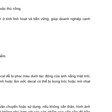
oặc thủ công.
n ở tính linh hoạt và bền vững, giúp doanh nghiệp cạnh
điểm.
cal dễ bị phai màu dưới tác động của ánh nắng mặt trời,
ạnh hoặc ẩm ướt, decal có thể bị bong tróc hoặc mờ nhạt
 vận chuyển hoặc sử dụng, nếu không cẩn thận, hình ảnh
al không phù hợp với các sản phẩm cao cấp cần độ bền