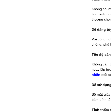
Không có lớ
bối cảnh ng
thường chọn
Dễ dàng tù
Với công ng
chóng, phù 
Tốc độ sản
Không cần th
ngay lập tứ
nhãn
một cá
Dễ sử dụng
Bề mặt giấy
bám dính tố
Tính thẩm 