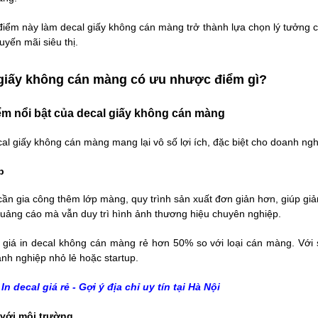
iểm này làm decal giấy không cán màng trở thành lựa chọn lý tưởng c
yến mãi siêu thị.
 giấy không cán màng có ưu nhược điểm gì?
iểm nổi bật của decal giấy không cán màng
al giấy không cán màng mang lại vô số lợi ích, đặc biệt cho doanh ngh
p
cần gia công thêm lớp màng, quy trình sản xuất đơn giản hơn, giúp giả
uảng cáo mà vẫn duy trì hình ảnh thương hiệu chuyên nghiệp.
 giá in decal không cán màng rẻ hơn 50% so với loại cán màng. Với 
nh nghiệp nhỏ lẻ hoặc startup.
In decal giá rẻ
- Gợi ý địa chỉ uy tín tại Hà Nội
 với môi trường