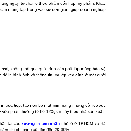
àng ngày, từ chai lọ thực phẩm đến hộp mỹ phẩm. Khác
 cán màng tập trung vào sự đơn giản, giúp doanh nghiệp
 decal, không trải qua quá trình cán phủ lớp màng bảo vệ
để in hình ảnh và thông tin, và lớp keo dính ở mặt dưới
c in trực tiếp, tạo nên bề mặt mịn màng nhưng dễ tiếp xúc
ày vừa phải, thường từ 80-120gsm, tùy theo nhà sản xuất.
hãn tại các
xưởng in tem nhãn
nhỏ lẻ ở TP.HCM và Hà
 giảm chi phí sản xuất lên đến 20-30%.