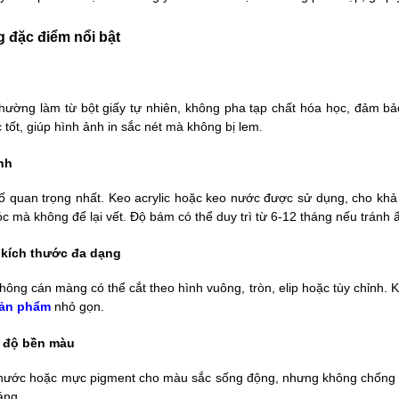
g đặc điểm nổi bật
thường làm từ bột giấy tự nhiên, không pha tạp chất hóa học, đảm b
tốt, giúp hình ảnh in sắc nét mà không bị lem.
nh
tố quan trọng nhất. Keo acrylic hoặc keo nước được sử dụng, cho kh
c mà không để lại vết. Độ bám có thể duy trì từ 6-12 tháng nếu tránh 
 kích thước đa dạng
không cán màng có thể cắt theo hình vuông, tròn, elip hoặc tùy chỉnh
sản phẩm
nhỏ gọn.
 độ bền màu
nước hoặc mực pigment cho màu sắc sống động, nhưng không chống p
áng.