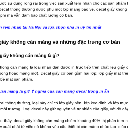
ợc sử dụng rộng rãi trong việc sản xuất
tem nhãn
cho các sản phẩm h
i decal thông thường được phủ một lớp màng bảo vệ, decal giấy không
hi phí mà vẫn đảm bảo chất lượng cơ bản.
In tem nhãn tại Hà Nội
và lựa chọn nhà in uy tín nhất
 giấy không cán màng và những đặc trưng cơ bản
 giấy không cán màng là gì?
hông cán màng là loại nhãn dán được in trực tiếp trên chất liệu giấy
óng hoặc màng mờ). Decal giấy cơ bản gồm hai lớp: lớp giấy mặt trên 
 bề mặt sản phẩm.
Cán màng là gì
? Ý nghĩa của cán màng decal trong in ấn
al thông thường, loại này chỉ có lớp giấy nền, lớp keo dính và lớp mự
i môi trường. Loại decal này giữ nguyên vẻ tự nhiên của giấy, với độ d
o thấy, decal giấy không cán màng chiếm khoảng 40% thị phần tem n
y xuất phát từ việc nó không yêu cầu thiết bị cán màng phức tạp, giúp