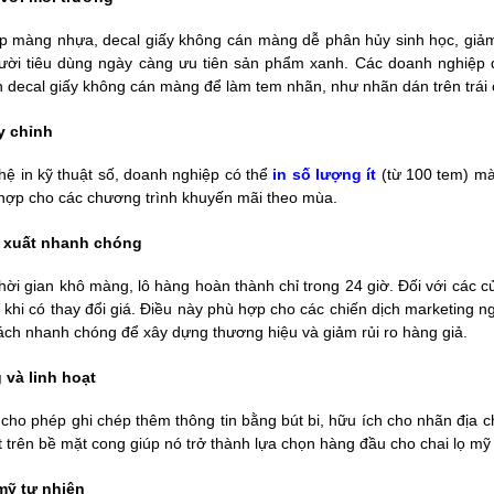
p màng nhựa, decal giấy không cán màng dễ phân hủy sinh học, giảm t
ười tiêu dùng ngày càng ưu tiên sản phẩm xanh. Các doanh nghiệp
 decal giấy không cán màng để làm tem nhãn, như nhãn dán trên trá
y chỉnh
hệ in kỹ thuật số, doanh nghiệp có thể
in số lượng ít
(từ 100 tem) mà 
hợp cho các chương trình khuyến mãi theo mùa.
 xuất nhanh chóng
ời gian khô màng, lô hàng hoàn thành chỉ trong 24 giờ. Đối với các c
c khi có thay đổi giá. Điều này phù hợp cho các chiến dịch marketing 
ch nhanh chóng để xây dựng thương hiệu và giảm rủi ro hàng giả.
 và linh hoạt
 cho phép ghi chép thêm thông tin bằng bút bi, hữu ích cho nhãn địa
t trên bề mặt cong giúp nó trở thành lựa chọn hàng đầu cho chai lọ mỹ
mỹ tự nhiên