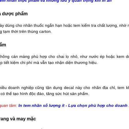
em nhãn thực phẩm
và những lưu ý quan trọng khi in ấn
 và dược phẩm
này dùng cho nhãn thuốc ngắn hạn hoặc tem kiểm tra chất lượng, nhờ m
g tạm thời trên thùng carton.
hẩm
 không cán màng phù hợp cho chai lọ nhỏ, như nước ép hoặc kem d
 tiết kiệm chi phí mà vẫn tạo nhận diện thương hiệu.
hiều doanh nghiệp cũng tận dụng decal này cho nhãn địa chỉ, tem 
 có thể tạo hình độc đáo, tăng sức hút sản phẩm.
quan tâm:
In tem nhãn số lượng ít
- Lựa chọn phù hợp cho doanh
trang và may mặc