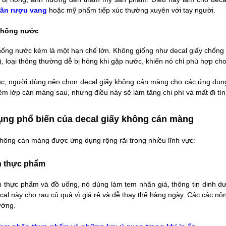
ãn rượu vang
hoặc mỹ phẩm tiếp xúc thường xuyên với tay người.
chống nước
ống nước kém là một hạn chế lớn. Không giống như decal giấy chống
, loại thông thường dễ bị hỏng khi gặp nước, khiến nó chỉ phù hợp ch
c, người dùng nên chọn decal giấy không cán màng cho các ứng dụng
êm lớp cán màng sau, nhưng điều này sẽ làm tăng chi phí và mất đi tí
ụng phổ biến của decal giấy không cán màng
không cán màng được ứng dụng rộng rãi trong nhiều lĩnh vực:
h thực phẩm
 thực phẩm và đồ uống, nó dùng làm tem nhãn giá, thông tin dinh dư
cal này cho rau củ quả vì giá rẻ và dễ thay thế hàng ngày. Các các n
ường.