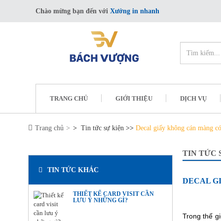
Chào mừng bạn đến với
Xưởng in nhanh
TRANG CHỦ
GIỚI THIỆU
DỊCH VỤ
Trang chủ
>
Tin tức sự kiện
>>
Decal giấy không cán màng có 
TIN TỨC 
TIN TỨC KHÁC
DECAL G
THIẾT KẾ CARD VISIT CẦN
LƯU Ý NHỮNG GÌ?
Trong thế g