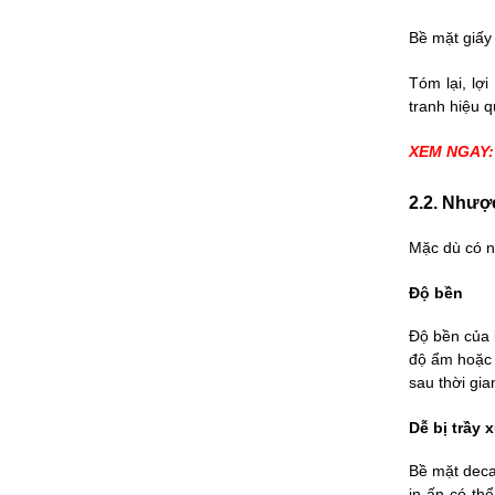
Bề mặt giấy
Tóm lại, lợ
tranh hiệu q
XEM NGAY:
2.2. Nhượ
Mặc dù có n
Độ bền
Độ bền của 
độ ẩm hoặc 
sau thời gia
Dễ bị trầy 
Bề mặt deca
in ấn có th