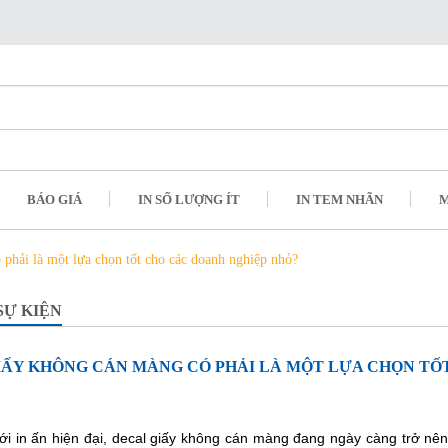
BÁO GIÁ
IN SỐ LƯỢNG ÍT
IN TEM NHÃN
M
phải là một lựa chọn tốt cho các doanh nghiệp nhỏ?
SỰ KIỆN
IẤY KHÔNG CÁN MÀNG CÓ PHẢI LÀ MỘT LỰA CHỌN TỐ
iới in ấn hiện đại, decal giấy không cán màng đang ngày càng trở nên