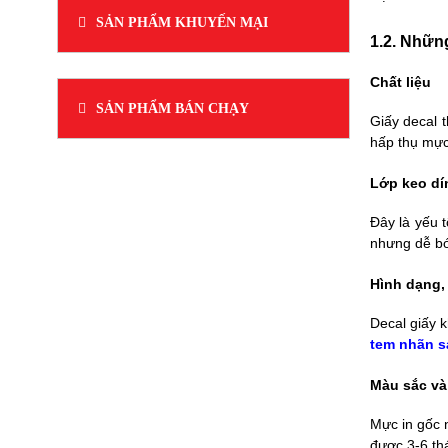
2022 cho toàn thể nhân viên.
SẢN PHẨM KHUYẾN MẠI
1.2. Nhữn
Chất liệu
SẢN PHẨM BÁN CHẠY
Giấy decal 
hấp thụ mực 
Lớp keo dí
Đây là yếu 
nhưng dễ bó
Hình dạng,
Decal giấy 
tem nhãn 
Màu sắc và
Mực in gốc 
được 3-6 th