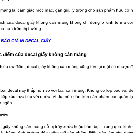
 mang lại cảm giác mộc mạc, gần gũi, lý tưởng cho sản phẩm hữu cơ h
i ích của decal giấy không cán màng không chỉ dừng ở kinh tế mà cò
uả hơn trên thị trường.
BÁO GIÁ IN DECAL GIẤY
c điểm của decal giấy không cán màng
hiều ưu điểm, decal giấy không cán màng cũng tồn tại một số nhược 
loại decal này thấp hơn so với loại cán màng. Không có lớp bảo vệ, de
tiếp xúc trực tiếp với nước. Ví dụ, nếu dán trên sản phẩm bảo quản l
n ngắn.
xước
l giấy không cán màng dễ bị trầy xước hoặc bám bụi. Trong quá trình
ể bị hỏng, ảnh hưởng đến thẩm mỹ sản phẩm. Điều này làm cho dec