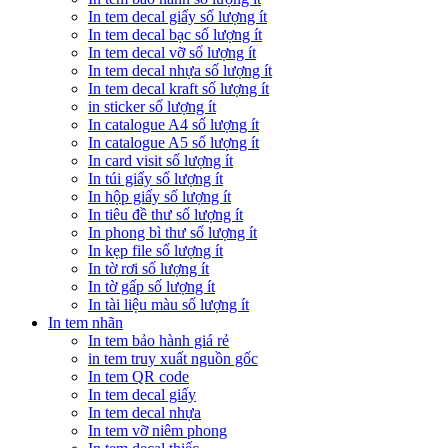
In tem decal giấy số lượng ít
In tem decal bạc số lượng ít
In tem decal vỡ số lượng ít
In tem decal nhựa số lượng ít
In tem decal kraft số lượng ít
in sticker số lượng ít
In catalogue A4 số lượng ít
In catalogue A5 số lượng ít
In card visit số lượng ít
In túi giấy số lượng ít
In hộp giấy số lượng ít
In tiêu đề thư số lượng ít
In phong bì thư số lượng ít
In kẹp file số lượng ít
In tờ rơi số lượng ít
In tờ gấp số lượng ít
In tài liệu màu số lượng ít
In tem nhãn
In tem bảo hành giá rẻ
in tem truy xuất nguồn gốc
In tem QR code
In tem decal giấy
In tem decal nhựa
In tem vỡ niêm phong