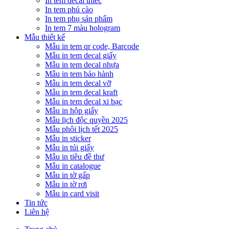
In tem decal thiếc
In tem phủ cào
In tem phụ sản phẩm
In tem 7 màu hologram
Mẫu thiết kế
Mẫu in tem qr code, Barcode
Mẫu in tem decal giấy
Mẫu in tem decal nhựa
Mẫu in tem bảo hành
Mẫu in tem decal vỡ
Mẫu in tem decal kraft
Mẫu in tem decal xi bạc
Mẫu in hộp giấy
Mẫu lịch độc quyền 2025
Mẫu phôi lịch tết 2025
Mẫu in sticker
Mẫu in túi giấy
Mẫu in tiêu đề thư
Mẫu in catalogue
Mẫu in tờ gấp
Mẫu in tờ rơi
Mẫu in card visit
Tin tức
Liên hệ