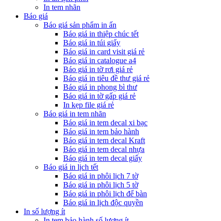
In tem nhãn
Báo giá
Báo giá sản phẩm in ấn
Báo giá in thiệp chúc tết
Báo giá in túi giấy
Báo giá in card visit giá rẻ
Báo giá in catalogue a4
Báo giá in tờ rơi giá rẻ
Báo giá in tiêu đề thư giá rẻ
Báo giá in phong bì thư
Báo giá in tờ gấp giá rẻ
In kẹp file giá rẻ
Báo giá in tem nhãn
Báo giá in tem decal xi bạc
Báo giá in tem bảo hành
Báo giá in tem decal Kraft
Báo giá in tem decal nhựa
Báo giá in tem decal giấy
Báo giá in lịch tết
Báo giá in phôi lịch 7 tờ
Báo giá in phôi lịch 5 tờ
Báo giá in phôi lịch để bàn
Báo giá in lịch độc quyền
In số lượng ít
In tem bảo hành số lượng ít