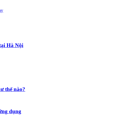
ay
 tại Hà Nội
ư thế nào?
 ứng dụng