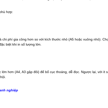
 phù hợp:
à chi phí gia công hơn so với kích thước nhỏ (A5 hoặc vuông nhỏ). Chọn
đặc biệt khi in số lượng lớn.
 lớn hơn (A4, A3 gập đôi) để bố cục thoáng, dễ đọc. Ngược lại, với ít 
hội.
oanh nghiệp