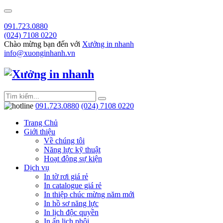
091.723.0880
(024) 7108 0220
Chào mừng bạn đến với
Xưởng in nhanh
info@xuonginhanh.vn
091.723.0880
(024) 7108 0220
Trang Chủ
Giới thiệu
Về chúng tôi
Năng lực kỹ thuật
Hoạt động sự kiện
Dịch vụ
In tờ rơi giá rẻ
In catalogue giá rẻ
In thiệp chúc mừng năm mới
In hồ sơ năng lực
In lịch độc quyền
In ấn lịch phôi