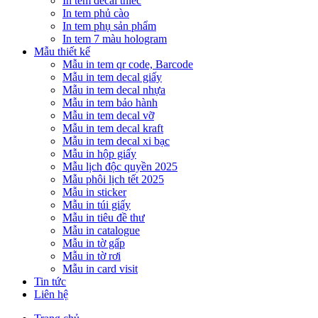
In tem decal thiếc
In tem phủ cào
In tem phụ sản phẩm
In tem 7 màu hologram
Mẫu thiết kế
Mẫu in tem qr code, Barcode
Mẫu in tem decal giấy
Mẫu in tem decal nhựa
Mẫu in tem bảo hành
Mẫu in tem decal vỡ
Mẫu in tem decal kraft
Mẫu in tem decal xi bạc
Mẫu in hộp giấy
Mẫu lịch độc quyền 2025
Mẫu phôi lịch tết 2025
Mẫu in sticker
Mẫu in túi giấy
Mẫu in tiêu đề thư
Mẫu in catalogue
Mẫu in tờ gấp
Mẫu in tờ rơi
Mẫu in card visit
Tin tức
Liên hệ