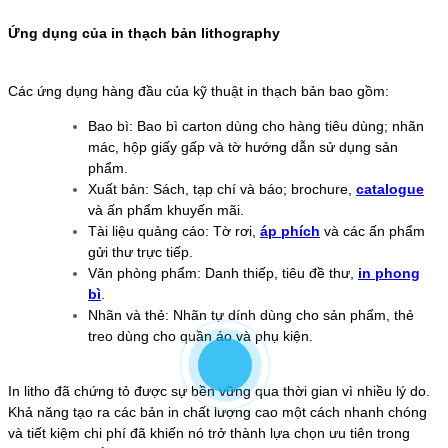
Ứng dụng của in thạch bản lithography
Các ứng dụng hàng đầu của kỹ thuật in thạch bản bao gồm:
Bao bì: Bao bì carton dùng cho hàng tiêu dùng; nhãn
mác, hộp giấy gấp và tờ
hướng dẫn sử dụng sản
phẩm.
Xuất bản: Sách, tạp chí và báo; brochure,
catalogue
và ấn phẩm khuyến mãi.
Tài liệu quảng cáo: Tờ rơi,
áp phích
và các ấn phẩm
gửi thư trực tiếp.
Văn phòng phẩm: Danh thiếp, tiêu đề thư,
in phong
bì
.
Nhãn và thẻ: Nhãn tự dính dùng cho sản phẩm, thẻ
treo dùng cho quần áo và phụ kiện.
In litho đã chứng tỏ được sự bền vững qua thời gian vì nhiều lý do.
Khả năng tạo ra các bản in chất lượng cao một cách nhanh chóng
và tiết kiệm chi phí đã khiến nó trở thành lựa chọn ưu tiên trong