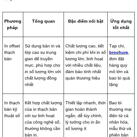
Phương
Tổng quan
Đặc điểm nổi bật
Ứng dụng
pháp
tốt nhất
In offset
Sử dụng bản in và
Chất lượng cao, tiết
Tạp chí,
thạch
lớp cao su trung
kiệm chi phí khi in số
brochure
,
bản
gian để truyền
lượng lớn, linh hoạt
đơn đặt
mực, phù hợp cho
với nhiều chất liệu,
hàng quy
in số lượng lớn với
đảm bảo tính nhất
mô lớn và
chất lượng đồng
quán thương hiệu
bao bì quà
nhất
tặng
In thạch
Kết hợp chất lượng
Thiết lập nhanh, thời
Bao bì
bản kỹ
của in thạch bản
gian hoàn thành
thương mại
thuật số
với sự linh hoạt
ngắn, dễ tùy chỉnh,
điện tử cá
của công nghệ số,
lý tưởng cho in ấn
nhân hóa,
thường không cần
số lượng ít
mẫu thử và
bản in.
phiên bản