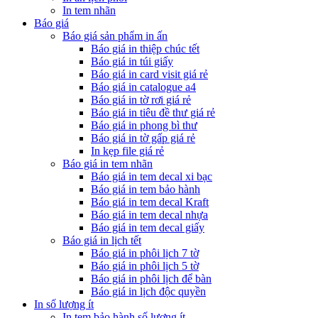
In tem nhãn
Báo giá
Báo giá sản phẩm in ấn
Báo giá in thiệp chúc tết
Báo giá in túi giấy
Báo giá in card visit giá rẻ
Báo giá in catalogue a4
Báo giá in tờ rơi giá rẻ
Báo giá in tiêu đề thư giá rẻ
Báo giá in phong bì thư
Báo giá in tờ gấp giá rẻ
In kẹp file giá rẻ
Báo giá in tem nhãn
Báo giá in tem decal xi bạc
Báo giá in tem bảo hành
Báo giá in tem decal Kraft
Báo giá in tem decal nhựa
Báo giá in tem decal giấy
Báo giá in lịch tết
Báo giá in phôi lịch 7 tờ
Báo giá in phôi lịch 5 tờ
Báo giá in phôi lịch để bàn
Báo giá in lịch độc quyền
In số lượng ít
In tem bảo hành số lượng ít