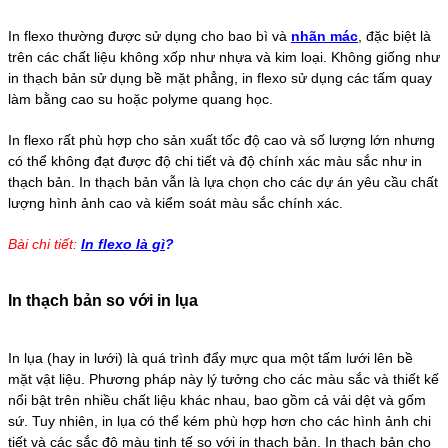
In flexo thường được sử dụng cho bao bì và
nhãn mác
, đặc biệt là
trên các chất liệu không xốp như nhựa và kim loại. Không giống như
in thạch bản sử dụng bề mặt phẳng, in flexo sử dụng các tấm quay
làm bằng cao su hoặc polyme quang học.
In flexo rất phù hợp cho sản xuất tốc độ cao và số lượng lớn nhưng
có thể không đạt được độ chi tiết và độ chính xác màu sắc như in
thạch bản. In thạch bản vẫn là lựa chọn cho các dự án yêu cầu chất
lượng hình ảnh cao và kiểm soát màu sắc chính xác.
Bài chi tiết:
In flexo là gì
?
In thạch bản so với in lụa
In lụa (hay in lưới) là quá trình đẩy mực qua một tấm lưới lên bề
mặt vật liệu. Phương pháp này lý tưởng cho các màu sắc và thiết kế
nổi bật trên nhiều chất liệu khác nhau, bao gồm cả vải dệt và gốm
sứ. Tuy nhiên, in lụa có thể kém phù hợp hơn cho các hình ảnh chi
tiết và các sắc độ màu tinh tế so với in thạch bản. In thạch bản cho