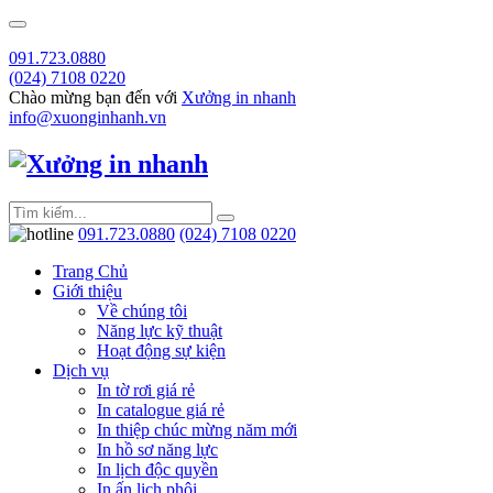
091.723.0880
(024) 7108 0220
Chào mừng bạn đến với
Xưởng in nhanh
info@xuonginhanh.vn
091.723.0880
(024) 7108 0220
Trang Chủ
Giới thiệu
Về chúng tôi
Năng lực kỹ thuật
Hoạt động sự kiện
Dịch vụ
In tờ rơi giá rẻ
In catalogue giá rẻ
In thiệp chúc mừng năm mới
In hồ sơ năng lực
In lịch độc quyền
In ấn lịch phôi