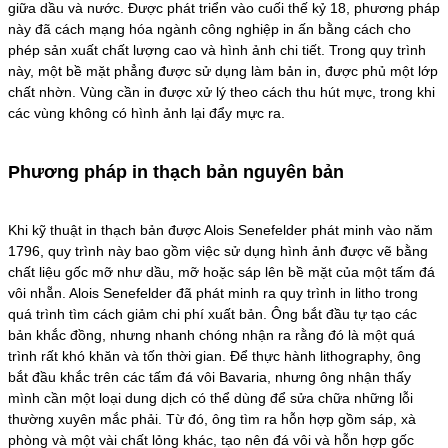
giữa dầu và nước. Được phát triển vào cuối thế kỷ 18, phương pháp
này đã cách mạng hóa ngành công nghiệp in ấn bằng cách cho
phép sản xuất chất lượng cao và hình ảnh chi tiết. Trong quy trình
này, một bề mặt phẳng được sử dụng làm bản in, được phủ một lớp
chất nhờn. Vùng cần in được xử lý theo cách thu hút mực, trong khi
các vùng không có hình ảnh lại đẩy mực ra.
Phương pháp in thạch bản nguyên bản
Khi kỹ thuật in thạch bản được Alois Senefelder phát minh vào năm
1796, quy trình này bao gồm việc sử dụng hình ảnh được vẽ bằng
chất liệu gốc mỡ như dầu, mỡ hoặc sáp lên bề mặt của một tấm đá
vôi nhẵn. Alois Senefelder đã phát minh ra quy trình in litho trong
quá trình tìm cách giảm chi phí xuất bản. Ông bắt đầu tự tạo các
bản khắc đồng, nhưng nhanh chóng nhận ra rằng đó là một quá
trình rất khó khăn và tốn thời gian. Để thực hành lithography, ông
bắt đầu khắc trên các tấm đá vôi Bavaria, nhưng ông nhận thấy
mình cần một loại dung dịch có thể dùng để sửa chữa những lỗi
thường xuyên mắc phải. Từ đó, ông tìm ra hỗn hợp gồm sáp, xà
phòng và một vài chất lỏng khác, tạo nên đá vôi và hỗn hợp gốc