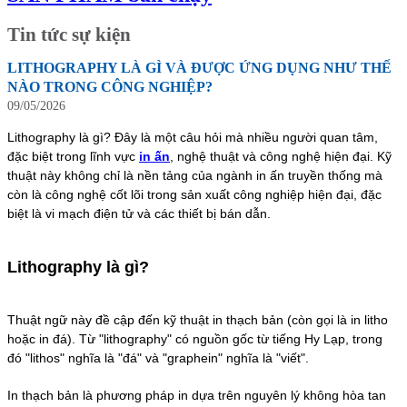
Tin tức sự kiện
LITHOGRAPHY LÀ GÌ VÀ ĐƯỢC ỨNG DỤNG NHƯ THẾ
NÀO TRONG CÔNG NGHIỆP?
09/05/2026
Lithography là gì? Đây là một câu hỏi mà nhiều người quan tâm,
đặc biệt trong lĩnh vực
in ấn
, nghệ thuật và công nghệ hiện đại. Kỹ
thuật này không chỉ là nền tảng của ngành in ấn truyền thống mà
còn là công nghệ cốt lõi trong sản xuất công nghiệp hiện đại, đặc
biệt là vi mạch điện tử và các thiết bị bán dẫn.
Lithography là gì?
Thuật ngữ này đề cập đến kỹ thuật in thạch bản (còn gọi là in litho
hoặc in đá). Từ "lithography" có nguồn gốc từ tiếng Hy Lạp, trong
đó "lithos" nghĩa là "đá" và "graphein" nghĩa là "viết".
In thạch bản là phương pháp in dựa trên nguyên lý không hòa tan