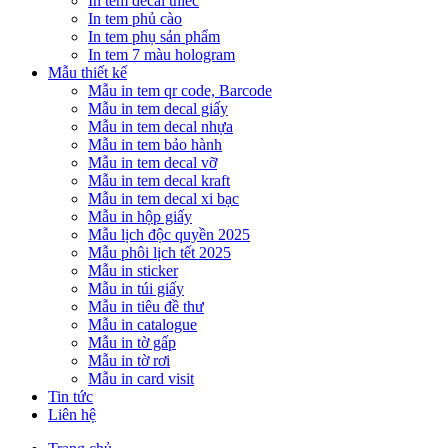
In tem decal thiếc
In tem phủ cào
In tem phụ sản phẩm
In tem 7 màu hologram
Mẫu thiết kế
Mẫu in tem qr code, Barcode
Mẫu in tem decal giấy
Mẫu in tem decal nhựa
Mẫu in tem bảo hành
Mẫu in tem decal vỡ
Mẫu in tem decal kraft
Mẫu in tem decal xi bạc
Mẫu in hộp giấy
Mẫu lịch độc quyền 2025
Mẫu phôi lịch tết 2025
Mẫu in sticker
Mẫu in túi giấy
Mẫu in tiêu đề thư
Mẫu in catalogue
Mẫu in tờ gấp
Mẫu in tờ rơi
Mẫu in card visit
Tin tức
Liên hệ