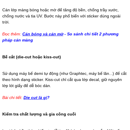
Cán lớp màng bóng hoặc mờ để tăng độ bền, chống trầy xước,
chống nước và tia UV. Bước này phổ biến với sticker dùng ngoài
trời.
Đọc thêm:
Cán bóng và cán mờ
- So sánh chi tiết 2 phương
pháp cán màng
Bế cắt (die-cut hoặc kiss-cut)
Sử dụng máy bế demi tự động (như Graphtec, máy bế lăn...) để cắt
theo hình dạng sticker. Kiss-cut chỉ cắt qua lớp decal, giữ nguyên
lớp lót giấy để dễ bóc dán.
Bài chi tiết:
Die cut là gì
?
Kiểm tra chất lượng và gia công cuối