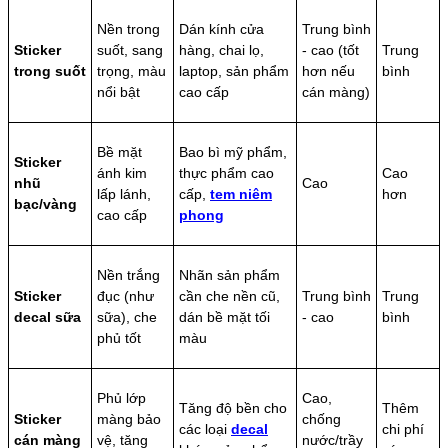
Nền trong
Dán kính cửa
Trung bình
Sticker
suốt, sang
hàng, chai lọ,
- cao (tốt
Trung
trong suốt
trọng, màu
laptop, sản phẩm
hơn nếu
bình
nổi bật
cao cấp
cán màng)
Bề mặt
Bao bì mỹ phẩm,
Sticker
ánh kim
thực phẩm cao
Cao
nhũ
Cao
lấp lánh,
cấp,
tem niêm
hơn
bạc/vàng
cao cấp
phong
Nền trắng
Nhãn sản phẩm
Sticker
đục (như
cần che nền cũ,
Trung bình
Trung
decal sữa
sữa), che
dán bề mặt tối
- cao
bình
phủ tốt
màu
Phủ lớp
Cao,
Tăng độ bền cho
Thêm
Sticker
màng bảo
chống
các loại
decal
chi phí
cán màng
vệ, tăng
nước/trầy