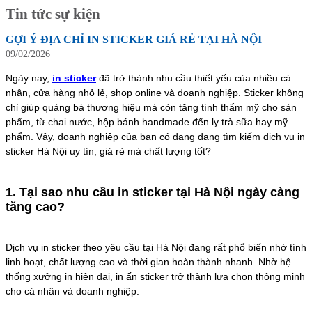
Tin tức sự kiện
GỢI Ý ĐỊA CHỈ IN STICKER GIÁ RẺ TẠI HÀ NỘI
09/02/2026
Ngày nay,
in sticker
đã trở thành nhu cầu thiết yếu của nhiều cá
nhân, cửa hàng nhỏ lẻ, shop online và doanh nghiệp. Sticker không
chỉ giúp quảng bá thương hiệu mà còn tăng tính thẩm mỹ cho sản
phẩm, từ chai nước, hộp bánh handmade đến ly trà sữa hay mỹ
phẩm. Vậy, doanh nghiệp của bạn có đang đang tìm kiếm dịch vụ in
sticker Hà Nội uy tín, giá rẻ mà chất lượng tốt?
1. Tại sao nhu cầu in sticker tại Hà Nội ngày càng
tăng cao?
Dịch vụ in sticker theo yêu cầu tại Hà Nội đang rất phổ biến nhờ tính
linh hoạt, chất lượng cao và thời gian hoàn thành nhanh. Nhờ hệ
thống xưởng in hiện đại, in ấn sticker trở thành lựa chọn thông minh
cho cá nhân và doanh nghiệp.