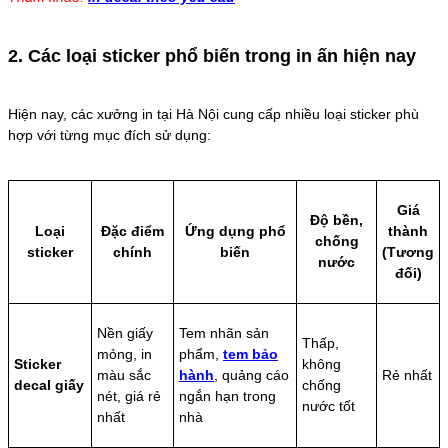
2. Các loại sticker phổ biến trong in ấn hiện nay
Hiện nay, các xưởng in tại Hà Nội cung cấp nhiều loại sticker phù
hợp với từng mục đích sử dụng:
Giá
Độ bền,
Loại
Đặc điểm
Ứng dụng phổ
thành
chống
sticker
chính
biến
(Tương
nước
đối)
Nền giấy
Tem nhãn sản
Thấp,
mỏng, in
phẩm
,
tem bảo
Sticker
không
màu sắc
hành
, quảng cáo
Rẻ nhất
decal giấy
chống
nét, giá rẻ
ngắn hạn trong
nước tốt
nhất
nhà