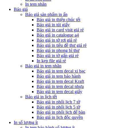
In tem nhãn
Báo giá
Báo giá sản phẩm in ấn
Báo giá in thiệp chúc tết
Báo giá in túi giấy
Báo giá in card visit giá rẻ
Báo giá in catalogue a4
Báo giá in tờ rơi giá rẻ
Báo giá in tiêu đề thư giá rẻ
Báo giá in phong bì thư
Báo giá in tờ gấp giá rẻ
In kẹp file giá rẻ
Báo giá in tem nhãn
Báo giá in tem decal xi bạc
Báo giá in tem bảo hành
Báo giá in tem decal Kraft
Báo giá in tem decal nhựa
Báo giá in tem decal giấy
Báo giá in lịch tết
Báo giá in phôi lịch 7 tờ
Báo giá in phôi lịch 5 tờ
Báo giá in phôi lịch để bàn
Báo giá in lịch độc quyền
In số lượng ít
In tem bảo hành số lượng ít